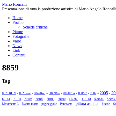
Mario Roncalli
Presentazione di tutta la produzione artistica di Mario Angelo Roncalli
Home
Profilo
Schede critiche
Pitture
Fotografie
Varie
News
Link
Contatti
8859
Tag
-
-
-
-
-
-
-
2005
-
20
0026 RON
0026Ron
0042Ron
0047Ron
0050Ron
800/97
2002
-
-
-
-
-
-
-
-
-
69143
70105
70106
70107
70109
80100
117380
118118
520634
52063
-
-
-
-
pittura astratta
-
-
Movimento 3
Natura morta
pagine gialle
Panorama
Puzzle
Sc