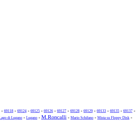
-
-
-
-
-
-
-
-
-
-
-
69118
69124
69125
69126
69127
69128
69129
69133
69135
69137
M.Roncalli
-
-
-
-
-
Lago di Lugano
Lugano
Mario Schifano
Mista su Floppy Disk