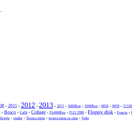
.
2012
2013
08
-
2011
-
-
-
-
-
-
-
-
2015
5000Ron
5099Ron
8858
8859
21330
Floppy disk
-
Bosco
-
-
Collage
-
-
-
-
-
9
Caffè
Flo060Ron
FLO 2980
Francia
-
-
-
-
heggia
smalto
Tecnica mista
tecnica mista su carta
Volto