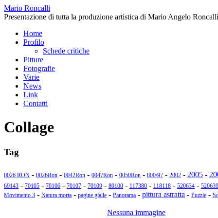
Mario Roncalli
Presentazione di tutta la produzione artistica di Mario Angelo Roncalli
Home
Profilo
Schede critiche
Pitture
Fotografie
Varie
News
Link
Contatti
Collage
Tag
-
-
-
-
-
-
-
2005
-
20
0026 RON
0026Ron
0042Ron
0047Ron
0050Ron
800/97
2002
-
-
-
-
-
-
-
-
-
69143
70105
70106
70107
70109
80100
117380
118118
520634
52063
-
-
-
-
pittura astratta
-
-
Movimento 3
Natura morta
pagine gialle
Panorama
Puzzle
Sc
Nessuna immagine