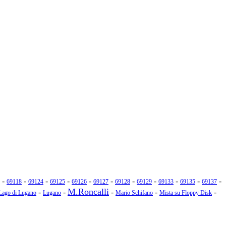
-
-
-
-
-
-
-
-
-
-
-
69118
69124
69125
69126
69127
69128
69129
69133
69135
69137
M.Roncalli
-
-
-
-
-
Lago di Lugano
Lugano
Mario Schifano
Mista su Floppy Disk