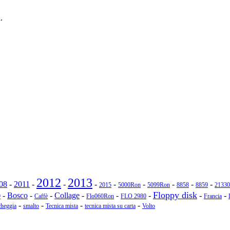
.
2012
2013
08
-
2011
-
-
-
-
-
-
-
-
2015
5000Ron
5099Ron
8858
8859
21330
Floppy disk
-
Bosco
-
-
Collage
-
-
-
-
-
9
Caffè
Flo060Ron
FLO 2980
Francia
-
-
-
-
heggia
smalto
Tecnica mista
tecnica mista su carta
Volto