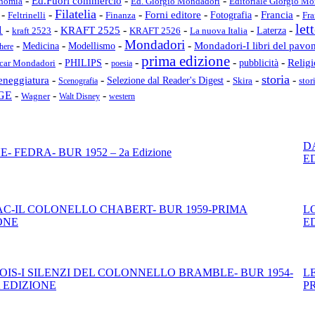
-
-
-
Ed.Fuori commercio
Editoriale Giorgio M
nomia
Ed. Giorgio Mondadori
Filatelia
-
-
-
-
-
-
-
Forni editore
Fotografia
Francia
Finanza
Fra
Feltrinelli
let
1
-
-
-
-
-
-
KRAFT 2525
kraft 2523
KRAFT 2526
La nuova Italia
Laterza
Mondadori
-
-
-
-
Mondadori-I libri del pavo
Medicina
Modellismo
here
prima edizione
-
-
-
-
-
pubblicità
Relig
car Mondadori
PHILIPS
poesia
storia
eneggiatura
-
-
-
-
-
Selezione dal Reader's Digest
Skira
stor
Scenografia
GE
-
-
-
Wagner
Walt Disney
western
D
- FEDRA- BUR 1952 – 2a Edizione
ED
C-IL COLONELLO CHABERT- BUR 1959-PRIMA
L
ONE
E
IS-I SILENZI DEL COLONNELLO BRAMBLE- BUR 1954-
L
 EDIZIONE
P