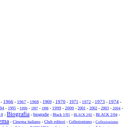
1966
1970
1973
1974
-
-
1967
-
-
1969
-
-
1971
-
-
-
-
1968
1972
-
-
-
-
-
-
-
-
-
-
-
94
1995
1999
2000
2002
2003
2001
2004
1996
1997
1998
Biografia
biografie
-
-
-
-
-
-
10
Black 1/01
BLACK 2/04
BLACK 2/02
ema
-
Cinema italiano
-
-
-
Club editori
Collezionismo
Collezionismo