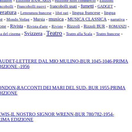
-
-
-
ondadori
edizione fuori commercio
Edizioni
Edizione BANCARIA
-
-
-
fumetti
-
-
ncobolli
Francobolli nuovi
francobolli usati
GADGET
teratura
-
-
-
-
lingua francese
lingua
libri rari
Letteratura francese
musica
-
-
-
-
-
-
ne
MUSICA CLASSICA
Mursia
narrativa
Mondo Verlag
-
Rivista
-
-
-
Rizzoli
-
-
-
ione
Rizzoli BUR
Rivista d'arte
ROMANZI
Riviste
Teatro
Svizzera
-
-
-
-
-
ia del cinema
Teatro francese
Teatro alla Scala
AUDET-LETTERE DAL MIO MULINO-BUR 1045-1046-PRIMA
IZIONE -1956
ONDON-RACCONTI DEI MARI DEL SUD- BUR 1955-PRIMA
DIZIONE
EWIS-IL NOSTRO SIGNOR WRENN-BUR 780/782-1954-
RIMA EDIZIONE