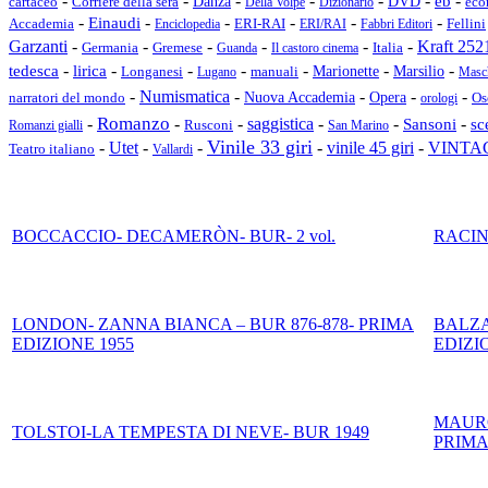
-
-
-
-
-
-
-
Danza
DVD
eb
cartaceo
Corriere della sera
Della Volpe
Dizionario
eco
-
-
-
-
-
-
Einaudi
Accademia
Fellini
Enciclopedia
ERI-RAI
ERI/RAI
Fabbri Editori
Garzanti
-
-
-
-
-
-
Kraft 252
Germania
Gremese
Italia
Guanda
Il castoro cinema
-
-
-
-
-
-
-
tedesca
lirica
Longanesi
Marionette
Marsilio
Lugano
manuali
Masc
Numismatica
-
-
-
-
-
Nuova Accademia
Opera
Os
narratori del mondo
orologi
Romanzo
-
-
-
saggistica
-
-
-
sc
Sansoni
Rusconi
Romanzi gialli
San Marino
Vinile 33 giri
VINTA
-
Utet
-
-
-
vinile 45 giri
-
Teatro italiano
Vallardi
BOCCACCIO- DECAMERÒN- BUR- 2 vol.
RACINE
LONDON- ZANNA BIANCA – BUR 876-878- PRIMA
BALZA
EDIZIONE 1955
EDIZI
MAURO
TOLSTOI-LA TEMPESTA DI NEVE- BUR 1949
PRIMA