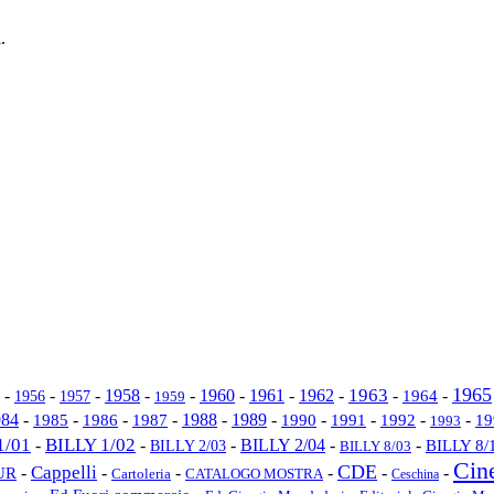
.
1965
1962
1963
-
-
-
1958
-
-
1960
-
1961
-
-
-
1964
-
1956
1957
1959
1989
984
-
-
-
1987
-
1988
-
-
1990
-
1991
-
-
-
1985
1986
1992
19
1993
1/01
BILLY 1/02
-
-
-
BILLY 2/04
-
-
BILLY 2/03
BILLY 8/
BILLY 8/03
Cin
CDE
Cappelli
-
-
-
-
-
-
UR
Cartoleria
CATALOGO MOSTRA
Ceschina