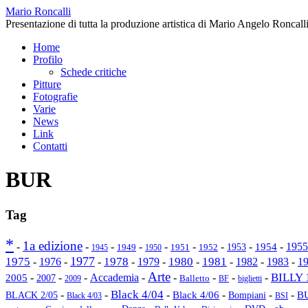
Mario Roncalli
Presentazione di tutta la produzione artistica di Mario Angelo Roncalli
Home
Profilo
Schede critiche
Pitture
Fotografie
Varie
News
Link
Contatti
BUR
Tag
*
1a edizione
-
-
-
-
-
-
-
-
1954
-
1955
1953
1949
1945
1950
1951
1952
1977
1975
1978
1980
1981
-
1976
-
-
-
1979
-
-
-
1982
-
1983
-
1
Arte
BILLY 
2005
-
-
-
Accademia
-
-
-
-
-
2007
Balletto
2009
BF
biglietti
Black 4/04
-
-
-
-
-
-
Black 4/06
Bompiani
B
BLACK 2/05
Black 4/03
BSI