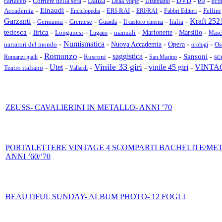
-
-
-
-
-
-
-
Danza
DVD
eb
cartaceo
Corriere della sera
Della Volpe
Dizionario
eco
-
-
-
-
-
-
Einaudi
Accademia
Fellini
Enciclopedia
ERI-RAI
ERI/RAI
Fabbri Editori
Garzanti
-
-
-
-
-
-
Kraft 252
Germania
Gremese
Italia
Guanda
Il castoro cinema
-
-
-
-
-
-
-
tedesca
lirica
Longanesi
Marionette
Marsilio
Lugano
manuali
Masc
Numismatica
-
-
-
-
-
Nuova Accademia
Opera
Os
narratori del mondo
orologi
Romanzo
-
-
-
saggistica
-
-
-
sc
Sansoni
Rusconi
Romanzi gialli
San Marino
Vinile 33 giri
VINTA
-
Utet
-
-
-
vinile 45 giri
-
Teatro italiano
Vallardi
ZEUSS- CAVALIERINI IN METALLO- ANNI ’70
PORTALETTERE VINTAGE 4 SCOMPARTI BACHELITE/ME
ANNI ’60/’70
BEAUTIFUL SUNDAY- ALBUM PHOTO- 12 FOGLI