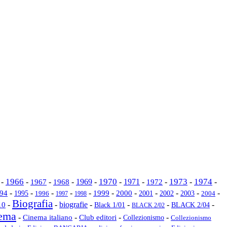
1966
1970
1973
1974
-
-
1967
-
-
1969
-
-
1971
-
-
-
-
1968
1972
-
-
-
-
-
-
-
-
-
-
-
94
1995
1999
2000
2002
2003
2001
2004
1996
1997
1998
Biografia
biografie
-
-
-
-
-
-
10
Black 1/01
BLACK 2/04
BLACK 2/02
ema
-
Cinema italiano
-
-
-
Club editori
Collezionismo
Collezionismo