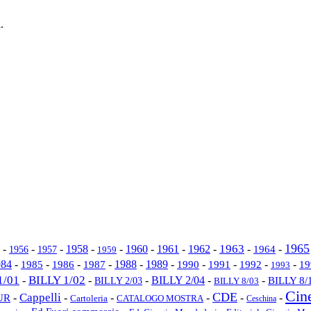
.
1965
1962
1963
-
-
-
1958
-
-
1960
-
1961
-
-
-
1964
-
1956
1957
1959
1989
984
-
-
-
1987
-
1988
-
-
1990
-
1991
-
-
-
1985
1986
1992
19
1993
1/01
BILLY 1/02
-
-
-
BILLY 2/04
-
-
BILLY 2/03
BILLY 8/
BILLY 8/03
Cin
CDE
Cappelli
-
-
-
-
-
-
UR
Cartoleria
CATALOGO MOSTRA
Ceschina