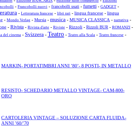
-
-
-
ondadori
edizione fuori commercio
Edizioni
Edizione BANCARIA
-
-
-
fumetti
-
-
ncobolli
Francobolli nuovi
francobolli usati
GADGET
teratura
-
-
-
-
lingua francese
lingua
libri rari
Letteratura francese
musica
-
-
-
-
-
-
ne
MUSICA CLASSICA
Mursia
narrativa
Mondo Verlag
-
Rivista
-
-
-
Rizzoli
-
-
-
ione
Rizzoli BUR
Rivista d'arte
ROMANZI
Riviste
Teatro
Svizzera
-
-
-
-
-
ia del cinema
Teatro francese
Teatro alla Scala
MARKIN- PORTATIMBRI ANNI ’80’- 8 POSTI- IN METALLO
RESISTO- SCHEDARIO METALLO VINTAGE- CAM-800-
ORO
CARTOLERIA VINTAGE – SOLUZIONE CARTA FLUIDA-
ANNI ’60/’70