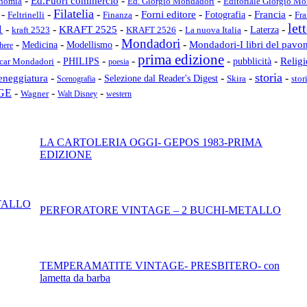
-
-
-
Ed.Fuori commercio
Editoriale Giorgio M
nomia
Ed. Giorgio Mondadori
Filatelia
-
-
-
-
-
-
-
Forni editore
Fotografia
Francia
Finanza
Fra
Feltrinelli
let
1
-
-
-
-
-
-
KRAFT 2525
kraft 2523
KRAFT 2526
La nuova Italia
Laterza
Mondadori
-
-
-
-
Mondadori-I libri del pavo
Medicina
Modellismo
here
prima edizione
-
-
-
-
-
pubblicità
Relig
car Mondadori
PHILIPS
poesia
storia
eneggiatura
-
-
-
-
-
Selezione dal Reader's Digest
Skira
stor
Scenografia
GE
-
-
-
Wagner
Walt Disney
western
LA CARTOLERIA OGGI- GEPOS 1983-PRIMA
EDIZIONE
TALLO
PERFORATORE VINTAGE – 2 BUCHI-METALLO
TEMPERAMATITE VINTAGE- PRESBITERO- con
lametta da barba