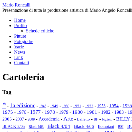
Mario Roncalli
Presentazione di tutta la produzione artistica di Mario Angelo Roncalli
Home
Profilo
Schede critiche
Pitture
Fotografie
Varie
News
Link
Contatti
Cartoleria
Tag
*
1a edizione
-
-
-
-
-
-
-
-
1954
-
1955
1953
1949
1945
1950
1951
1952
1977
1975
1978
1980
1981
-
1976
-
-
-
1979
-
-
-
1982
-
1983
-
1
Arte
BILLY 
2005
-
-
-
Accademia
-
-
-
-
-
2007
Balletto
2009
BF
biglietti
Black 4/04
-
-
-
-
-
-
Black 4/06
Bompiani
B
BLACK 2/05
Black 4/03
BSI