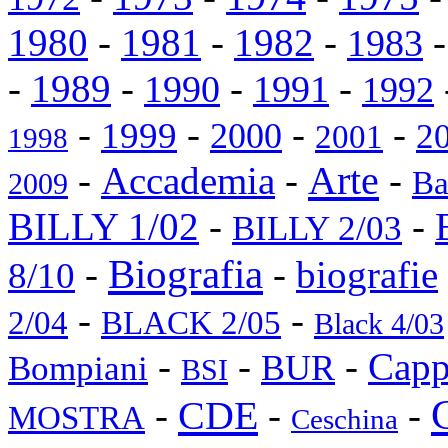
1980
-
1981
-
1982
-
1983
-
1989
-
-
-
1990
1991
1992
-
-
-
-
1999
2000
2
2001
1998
Arte
-
Accademia
-
-
Ba
2009
BILLY 1/02
-
-
BILLY 2/03
Biografia
-
-
biografie
8/10
-
-
2/04
BLACK 2/05
Black 4/03
-
-
-
Capp
BUR
Bompiani
BSI
CDE
-
-
-
MOSTRA
Ceschina