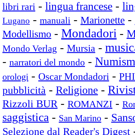
-
-
lingua francese
li
libri rari
-
-
-
Marionette
manuali
Lugano
Mondadori
-
-
M
Modellismo
music
-
-
Mursia
Mondo Verlag
-
-
Numisma
narratori del mondo
-
-
PHI
Oscar Mondadori
orologi
-
-
Rivis
Religione
pubblicità
-
-
Rizzoli BUR
ROMANZI
Rom
saggistica
-
-
Sans
San Marino
Selezione dal Reader's Digest