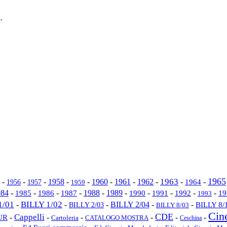
.
1965
1962
1963
-
-
-
1958
-
-
1960
-
1961
-
-
-
1964
-
1956
1957
1959
1989
984
-
-
-
1987
-
1988
-
-
1990
-
1991
-
-
-
1985
1986
1992
19
1993
1/01
BILLY 1/02
-
-
-
BILLY 2/04
-
-
BILLY 2/03
BILLY 8/
BILLY 8/03
Cin
CDE
Cappelli
-
-
-
-
-
-
UR
Cartoleria
CATALOGO MOSTRA
Ceschina