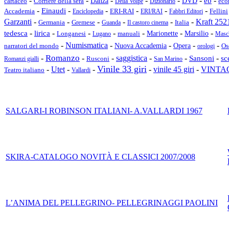
-
-
-
-
-
-
-
Danza
DVD
eb
cartaceo
Corriere della sera
Della Volpe
Dizionario
eco
-
-
-
-
-
-
Einaudi
Accademia
Fellini
Enciclopedia
ERI-RAI
ERI/RAI
Fabbri Editori
Garzanti
-
-
-
-
-
-
Kraft 252
Germania
Gremese
Italia
Guanda
Il castoro cinema
-
-
-
-
-
-
-
tedesca
lirica
Longanesi
Marionette
Marsilio
Lugano
manuali
Masc
Numismatica
-
-
-
-
-
Nuova Accademia
Opera
Os
narratori del mondo
orologi
Romanzo
-
-
-
saggistica
-
-
-
sc
Sansoni
Rusconi
Romanzi gialli
San Marino
Vinile 33 giri
VINTA
-
Utet
-
-
-
vinile 45 giri
-
Teatro italiano
Vallardi
SALGARI-I ROBINSON ITALIANI- A.VALLARDI 1967
SKIRA-CATALOGO NOVITÀ E CLASSICI 2007/2008
L’ANIMA DEL PELLEGRINO- PELLEGRINAGGI PAOLINI