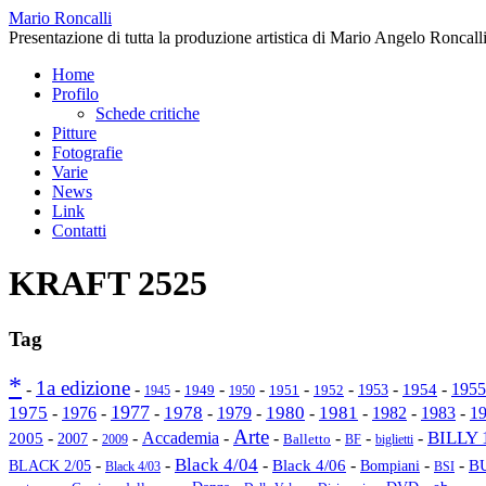
Mario Roncalli
Presentazione di tutta la produzione artistica di Mario Angelo Roncalli
Home
Profilo
Schede critiche
Pitture
Fotografie
Varie
News
Link
Contatti
KRAFT 2525
Tag
*
1a edizione
-
-
-
-
-
-
-
-
1954
-
1955
1953
1949
1945
1950
1951
1952
1977
1975
1978
1980
1981
-
1976
-
-
-
1979
-
-
-
1982
-
1983
-
1
Arte
BILLY 
2005
-
-
-
Accademia
-
-
-
-
-
2007
Balletto
2009
BF
biglietti
Black 4/04
-
-
-
-
-
-
Black 4/06
Bompiani
B
BLACK 2/05
Black 4/03
BSI