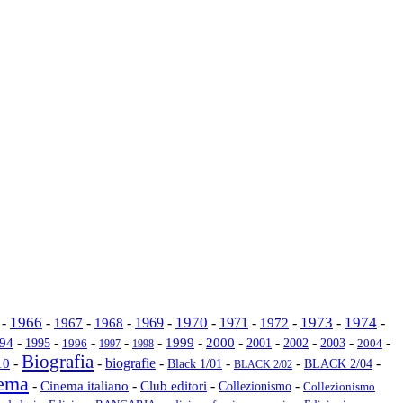
1966
1970
1973
1974
-
-
1967
-
-
1969
-
-
1971
-
-
-
-
1968
1972
-
-
-
-
-
-
-
-
-
-
-
94
1995
1999
2000
2002
2003
2001
2004
1996
1997
1998
Biografia
biografie
-
-
-
-
-
-
10
Black 1/01
BLACK 2/04
BLACK 2/02
ema
-
Cinema italiano
-
-
-
Club editori
Collezionismo
Collezionismo