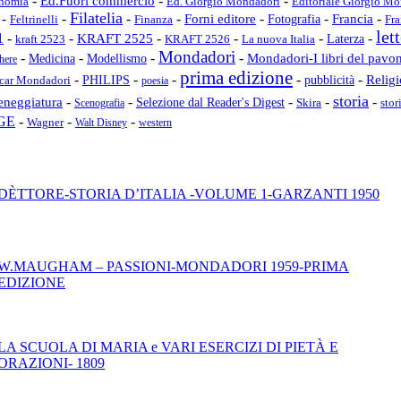
-
-
-
Ed.Fuori commercio
Editoriale Giorgio M
nomia
Ed. Giorgio Mondadori
Filatelia
-
-
-
-
-
-
-
Forni editore
Fotografia
Francia
Finanza
Fra
Feltrinelli
let
1
-
-
-
-
-
-
KRAFT 2525
kraft 2523
KRAFT 2526
La nuova Italia
Laterza
Mondadori
-
-
-
-
Mondadori-I libri del pavo
Medicina
Modellismo
here
prima edizione
-
-
-
-
-
pubblicità
Relig
car Mondadori
PHILIPS
poesia
storia
eneggiatura
-
-
-
-
-
Selezione dal Reader's Digest
Skira
stor
Scenografia
GE
-
-
-
Wagner
Walt Disney
western
DÈTTORE-STORIA D’ITALIA -VOLUME 1-GARZANTI 1950
W.MAUGHAM – PASSIONI-MONDADORI 1959-PRIMA
EDIZIONE
LA SCUOLA DI MARIA e VARI ESERCIZI DI PIETÀ E
ORAZIONI- 1809