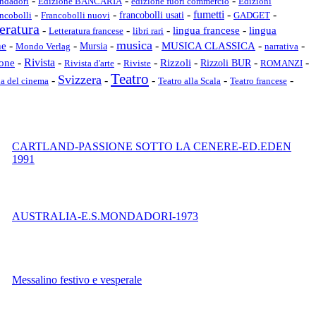
-
-
-
ondadori
edizione fuori commercio
Edizioni
Edizione BANCARIA
-
-
-
fumetti
-
-
ncobolli
Francobolli nuovi
francobolli usati
GADGET
teratura
-
-
-
-
lingua francese
lingua
libri rari
Letteratura francese
musica
-
-
-
-
-
-
ne
MUSICA CLASSICA
Mursia
narrativa
Mondo Verlag
-
Rivista
-
-
-
Rizzoli
-
-
-
ione
Rizzoli BUR
Rivista d'arte
ROMANZI
Riviste
Teatro
Svizzera
-
-
-
-
-
ia del cinema
Teatro francese
Teatro alla Scala
CARTLAND-PASSIONE SOTTO LA CENERE-ED.EDEN
1991
AUSTRALIA-E.S.MONDADORI-1973
Messalino festivo e vesperale