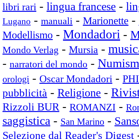
-
-
lingua francese
li
libri rari
-
-
-
Marionette
manuali
Lugano
Mondadori
-
-
M
Modellismo
music
-
-
Mursia
Mondo Verlag
-
-
Numisma
narratori del mondo
-
-
PHI
Oscar Mondadori
orologi
-
-
Rivis
Religione
pubblicità
-
-
Rizzoli BUR
ROMANZI
Rom
saggistica
-
-
Sans
San Marino
Selezione dal Reader's Digest