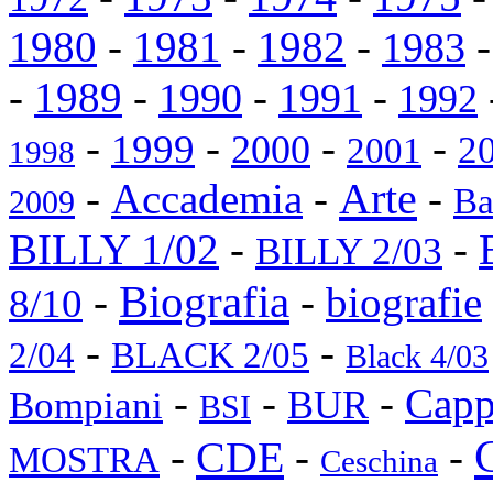
1980
-
1981
-
1982
-
1983
-
1989
-
-
-
1990
1991
1992
-
-
-
-
1999
2000
2
2001
1998
Arte
-
Accademia
-
-
Ba
2009
BILLY 1/02
-
-
BILLY 2/03
Biografia
-
-
biografie
8/10
-
-
2/04
BLACK 2/05
Black 4/03
-
-
-
Capp
BUR
Bompiani
BSI
CDE
-
-
-
MOSTRA
Ceschina